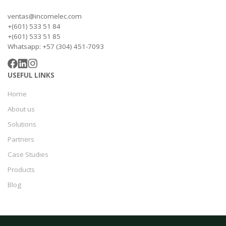
ventas@incomelec.com
+(601) 533 51 84
+(601) 533 51 85
Whatsapp: +57 (304) 451-7093
USEFUL LINKS
Home
About us
Solutions
Partners
Case Studies
Products
Blog