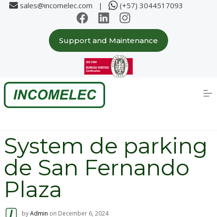
sales@incomelec.com |
(+57) 3044517093
Support and Maintenance
Home
About us
S
k
i
p
Solutions
t
o
c
Partners
System de parking
o
n
t
de San Fernando
e
Case Studies
n
t
Plaza
Products
by
Admin
on
December 6, 2024