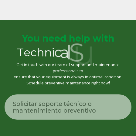
You need help with
t
r
o
p
p
u
S
l
a
T
e
c
h
n
i
c
Get in touch with our team of support and maintenance
professionals to
ensure that your equipment is always in optimal condition.
Schedule preventive maintenance right now
!
Solicitar soporte técnico o
mantenimiento preventivo