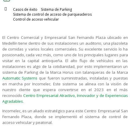
Blog
Casos de éxito
Sistema de Parking
Sistema de control de acceso de parqueaderos
Control de acceso vehicular
CONTACT US
El Centro Comercial y Empresarial San Fernando Plaza ubicado en
Este es un campo de búsqueda con una función de sugerencia 
Medellín tiene dentro de sus instalaciones un auditorio, una plazoleta
de comidas y varios locales comerciales. Su excelente servicio lo ha
No hay sugerencias porque el campo de búsqueda está vacío.
posicionado, cada vez más, como uno de los principales lugares para
visitar en la capital antioqueña. El alto flujo de vehículos en las
instalaciones es algo de la cotidianidad, por esto implementaron un
sistema de Parking de la Marca Horus con talanqueras de la Marca
Automatic Systems
que fueron suministradas, instaladas y puestas
en marcha por Incomelec. Este sistema se alinea con la visión de
nuestro cliente que espera convertirse en el 2023 en el más
reconocido
Centro Empresarial Atractivo, Innovador y de Experiencias
Agradables.
Incomelec, es un aliado estratégico para este Centro Empresarial San
Fernando Plaza, donde se implementó el sistema de control de
acceso vehicular y peatonal.