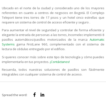
Blog
Ubicado en el norte de la ciudad y considerado uno de los mayores
referentes en cuanto a centros de negocios en Bogotá. El Complejo
Servicios
Teleport tiene tres torres de 17 pisos y un hotel cinco estrellas que
requiere un sistema de control de acceso eficiente y seguro .
Para aumentar el nivel de seguridad y controlar de forma eficiente y
Contáctenos
elegante la entrada de personas a las torres, Incomelec implementó 8
pasillos automáticos/pasillos motorizados de la marca
Automatic
Systems
gama FirstLane 960, complementado con el sistema de
Este es un campo de búsqueda con una función de sugerencia 
lectura de cédulas entregado por el edificio.
No hay sugerencias porque el campo de búsqueda está vacío.
Si quieres conocer más sobre este tipo de tecnología y cómo puedes
implementarla en tus proyectos.
¡Contáctanos!
Recuerda, todos nuestras soluciones de pasillos son fácilmente
integrables con cualquier sistema de control de acceso.
Spread the word: