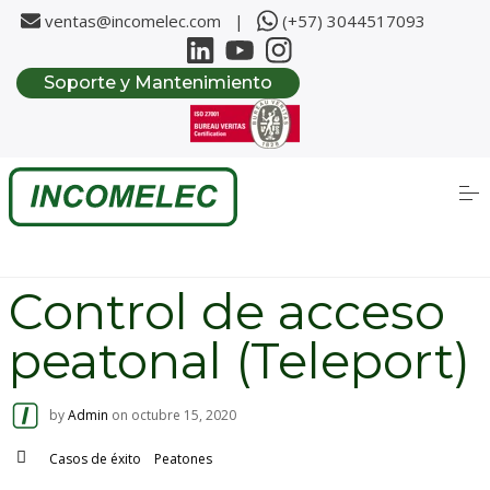
ventas@incomelec.com |
(+57) 3044517093
Soporte y Mantenimiento
Inicio
S
Nosotros
k
i
p
Soluciones
t
o
c
Control de acceso
o
Fabricantes
n
t
peatonal (Teleport)
e
n
Productos
t
by
Admin
on
octubre 15, 2020
Casos de Éxito
Casos de éxito
Peatones