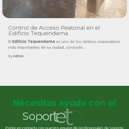
Control de Acceso Peatonal en el
Edificio Tequendama
El
Edificio Tequendama
es uno de los centros corporativos
más importantes de su ciudad, conocido...
by
Admin
c
Necesitas ayuda con el
é
t
e
t
r
o
p
o
S
Ponte en contacto con nuestro equipo de profesionales de soporte