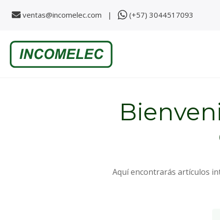
ventas@incomelec.com |
(+57) 3044517093
S
k
i
p
t
o
c
o
n
Bienveni
t
e
n
t
Aquí encontrarás artículos i
Es