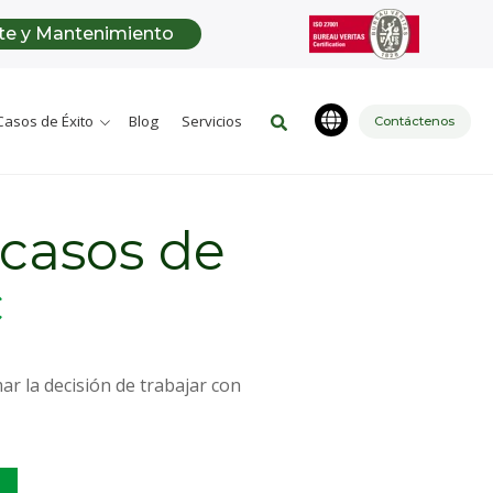
Este es un campo de búsqueda c
te y Mantenimiento
No hay sugerencias porque
Casos de Éxito
Blog
Servicios
Contáctenos
 casos de
c
r la decisión de trabajar con
.