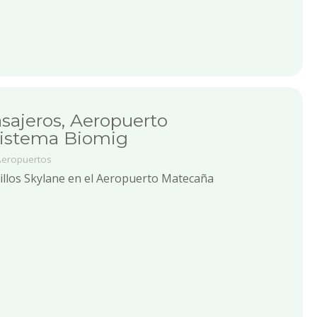
asajeros, Aeropuerto
Sistema Biomig
Aeropuertos
illos Skylane en el Aeropuerto Matecaña