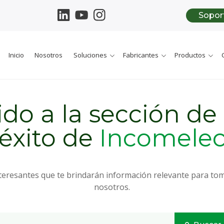
Sopor
Inicio
Nosotros
Soluciones
Fabricantes
Productos
do a la sección de
éxito de
Incomele
nteresantes que te brindarán información relevante para toma
nosotros.
to es un campo de búsqueda con una función de texto predictivo