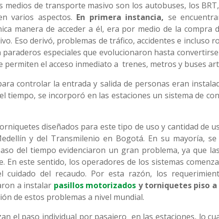
es medios de transporte masivo son los autobuses, los BRT, 
en varios aspectos.
En primera instancia,
se encuentra
nica manera de acceder a él, era por medio de la compra d
vo. Eso derivó, problemas de tráfico, accidentes e incluso r
 paraderos especiales que evolucionaron hasta convertirs
 permiten el acceso inmediato a trenes, metros y buses arti
ara controlar la entrada y salida de personas eran instalad
el tiempo, se incorporó en las estaciones un sistema de con
rniquetes diseñados para este tipo de uso y cantidad de us
edellín y del Transmilenio en Bogotá. En su mayoría, se u
 paso del tiempo evidenciaron un gran problema, ya que l
te. En este sentido, los operadores de los sistemas comenza
el cuidado del recaudo. Por esta razón, los requerimien
ron a instalar
pasillos motorizados
y torniquetes piso a
ción de estos problemas a nivel mundial.
an el paso individual por pasajero en las estaciones, lo cu