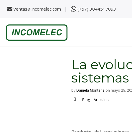
ventas@incomelec.com |
(+57) 3044517093
S
k
i
p
t
o
c
o
La evoluc
n
t
e
sistemas
n
t
by
Daniela Montaña
on
mayo 29, 20
Blog
Articulos
Producto del crecimiento 