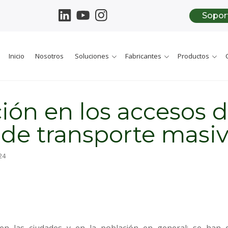
Sopor
Inicio
Nosotros
Soluciones
Fabricantes
Productos
ión en los accesos 
 de transporte masi
24
en las ciudades y en la población en general: s
e han d