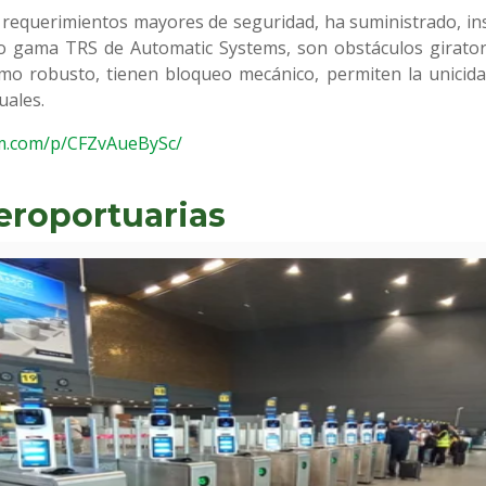
 requerimientos mayores de seguridad, ha suministrado, in
ho gama TRS de Automatic Systems, son obstáculos girator
o robusto, tienen bloqueo mecánico, permiten la unicid
uales.
am.com/p/CFZvAueBySc/
eroportuarias