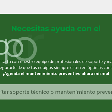
Necesitas ayuda con el
i
n
c
é
o
p
o
r
t
e
t
ntacto con nuestro equipo de profesionales de soporte y m
egurarte de que tus equipos siempre estén en óptimas cond
¡Agenda el mantenimiento preventivo ahora mismo!
citar soporte técnico o mantenimiento preve