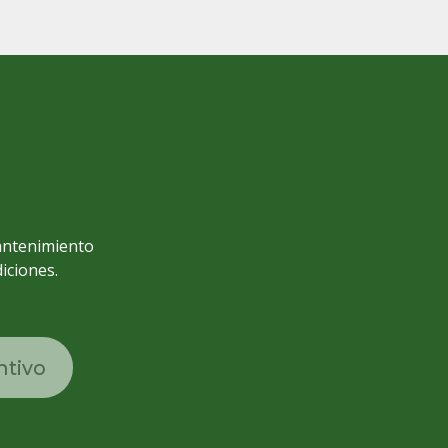
o
c
antenimiento
iciones.
ntivo