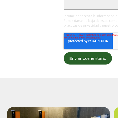
Incomelec necesita la información 
Puede darse de baja de estas comu
prácticas de privacidad y nuestro 