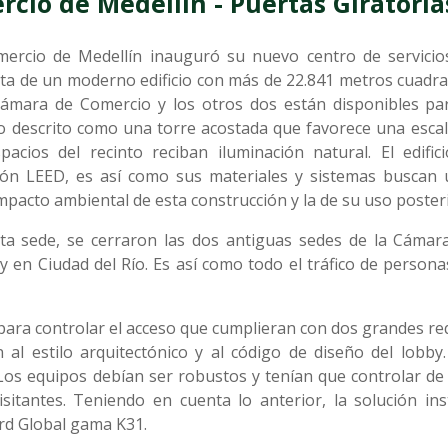
cio de Medellín - Puertas Giratori
rcio de Medellín inauguró su nuevo centro de servicios
ata de un moderno edificio con más de 22.841 metros cuadrad
Cámara de Comercio y los otros dos están disponibles par
ido descrito como una torre acostada que favorece una esca
acios del recinto reciban iluminación natural. El edific
ción LEED, es así como sus materiales y sistemas buscan u
mpacto ambiental de esta construcción y la de su uso poster
ta sede, se cerraron las dos antiguas sedes de la Cámar
 en Ciudad del Río. Es así como todo el tráfico de persona
 para controlar el acceso que cumplieran con dos grandes r
 al estilo arquitectónico y al código de diseño del lobb
os equipos debían ser robustos y tenían que controlar de 
visitantes. Teniendo en cuenta lo anterior, la solución i
rd Global gama K31.