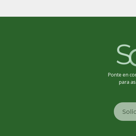
S
Ponte en co
para as
Soli