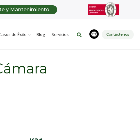
Este es un campo de búsqueda c
te y Mantenimiento
No hay sugerencias porque
Casos de Éxito
Blog
Servicios
Contáctenos
(Cámara