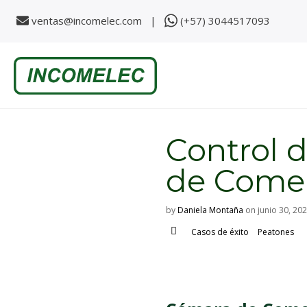
ventas@incomelec.com |
(+57) 3044517093
S
k
i
p
t
o
c
o
Control 
n
t
e
de Comer
n
t
by
Daniela Montaña
on
junio 30, 20
Casos de éxito
Peatones