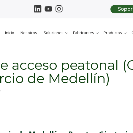
Sopor
Inicio
Nosotros
Soluciones
Fabricantes
Productos
de acceso peatonal 
cio de Medellín)
21